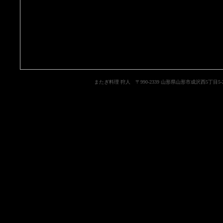
またぎ料理 狩人 〒990-2339 山形県山形市成沢西5丁目5-